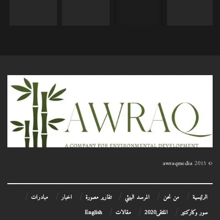
awraqmedia
© 2015
الرئيسية
من نحن
المرصد البيئي
تقارير مصورة
اخبار
مبادرات
صور وكاركتير
الملتقى2020
مقالات
English