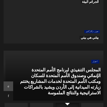
التلوث البيئي
صور وكاركتير
التغير المناخي
اخبار
انطلاق مؤتمر المدن العادلة والمستدامة في
عمّان: “مدننا ما بعد الصراع والكوارث
والأزمات”