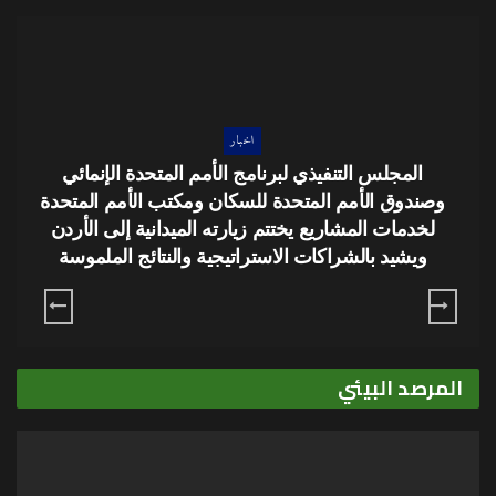
اخبار
انطلاق مؤتمر المدن العادلة والمستدامة في عمّان:
“مدننا ما بعد الصراع والكوارث والأزمات”
المرصد البيئي