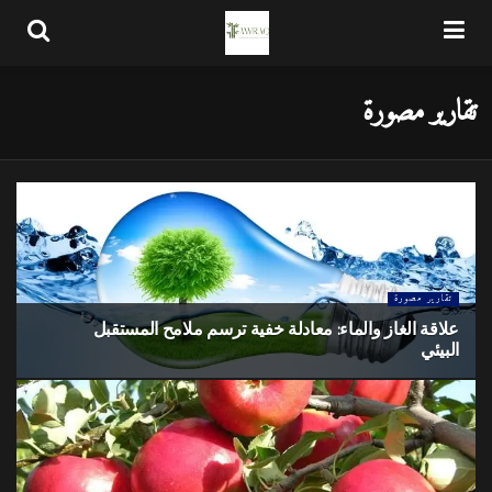
تقارير مصورة
تقارير مصورة
علاقة الغاز والماء: معادلة خفية ترسم ملامح المستقبل
البيئي