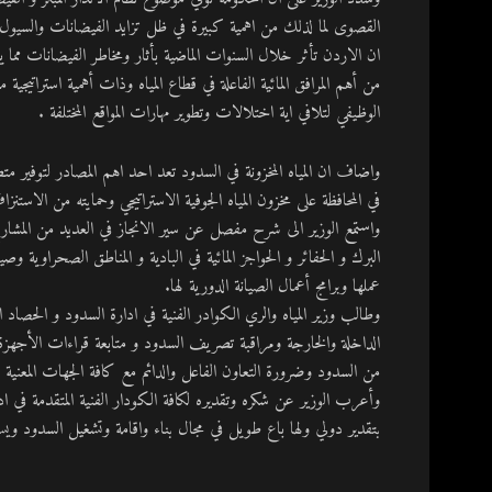
القصوى لما لذلك من اهمية كبيرة في ظل تزايد الفيضانات والسيول ال
ان الاردن تأثر خلال السنوات الماضية بأثار ومخاطر الفيضانات مما 
من أهم المرافق المائية الفاعلة في قطاع المياه وذات أهمية استراتيج
الوظيفي لتلافي اية اختلالات وتطوير مهارات المواقع المختلفة .
واضاف ان المياه المخزونة في السدود تعد احد اهم المصادر لتوفير م
في المحافظة على مخزون المياه الجوفية الاستراتيجي وحمايته من الاستنز
واستمع الوزير الى شرح مفصل عن سير الانجاز في العديد من المشاريع
البرك و الحفائر و الحواجز المائية في البادية و المناطق الصحراوية وص
عملها وبرامج أعمال الصيانة الدورية لها.
وطالب وزير المياه والري الكوادر الفنية في ادارة السدود و الحصاد 
الداخلة والخارجة ومراقبة تصريف السدود و متابعة قراءات الأجهزة ا
من السدود وضرورة التعاون الفاعل والدائم مع كافة الجهات المعنية .
وأعرب الوزير عن شكره وتقديره لكافة الكودار الفنية المتقدمة في اد
بتقدير دولي ولها باع طويل في مجال بناء واقامة وتشغيل السدود ويس