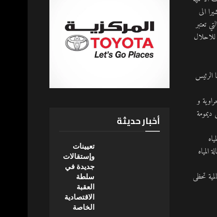
را الى
ي تعتبر
 للاحلال
ا الرئيس
راوية و
ى ديمومة
أخبار حديثة
ياه
تعيينات
 المياه
وإستقالات
جديدة في
لمية تحظى
سلطة
العقبة
الاقتصادية
الخاصة