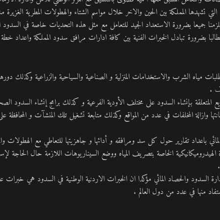
تي تشهدها المملكة بين الحين والاخر خلال مواسم الشتاء والهطولات المطرية الغزيرة مشي
يلزمنا جميعا بضرورة الاستعداد الجيد للتعامل مع مثل هذه التحديات خاصة في السدود الت
ية مطالبا بضرورة تبادل الخبرات الفنية بين كافة ادارات مرافق سدود المملكة واعداد خطة
تطلبات مياه الشرب والاستخدامات المنزلية و الصناعية والسياحية والزراعية وكذلك دوره
اف .
 المتعلقة بإنشاء السدود على مختلف الأودية الفرعية و كذلك برامج إنشاء السدود الصح
يانتها وازالة المخلفات في عدد من المواقع وكذلك متابعة تشغيل تلك المنشآت و المحافظة عل
المائي باعداد تقارير حول كل سد ومرافقه و أدائها و جاهزيتها للتعاطي مع الهطولات والم
لهيدروميكانيكية الخاصة بتصريف المياه ووضع السيناريوهات اللازمة حال الحاجة لإسالة
ارة السدود والحصاد المائي مؤكدا ان الخبرات الاردنية الوطنية في السدود هي خبرات عا
تفاد منها في عدد من دول العالم .