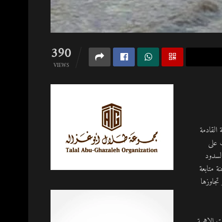
390
VIEWS
القادمة
 على
لسدود
ة متابعة
تجاوزها
ت الاهمية