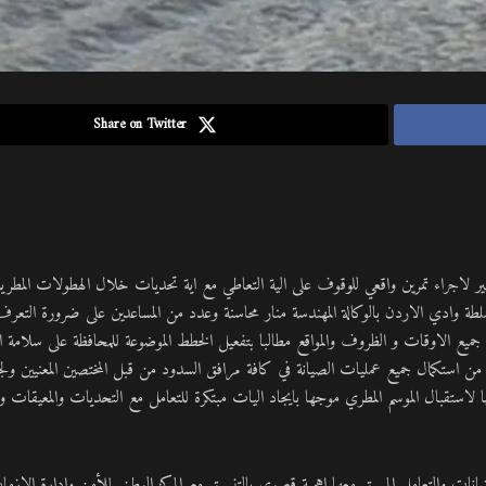
Share on Twitter
 لاجراء تمرين واقعي للوقوف على الية التعاطي مع اية تحديات خلال الهطولات المطرية 
لطة وادي الاردن بالوكالة المهندسة منار محاسنة وعدد من المساعدين على ضرورة التعرف
ميع الاوقات و الظروف والمواقع مطالبا بتفعيل الخطط الموضوعة للمحافظة على سلامة ا
من استكمال جميع عمليات الصيانة في كافة مرافق السدود من قبل المختصين المعنيين ولجن
استقبال الموسم المطري موجها بايجاد اليات مبتكرة للتعامل مع التحديات والمعيقات و 
ضانات والتعامل المسبق معها اهمية قصوى بالتنسيق مع المركز الوطني للأمن وادارة الازما