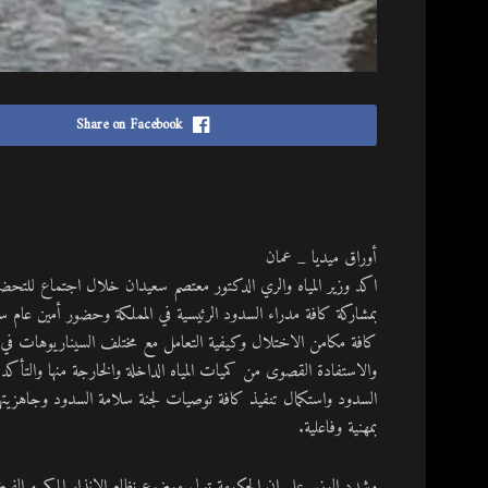
Share on Facebook
أوراق ميديا _ عمان
اكد وزير المياه والري الدكتور معتصم سعيدان خلال اجتماع للتحضير
بمشاركة كافة مدراء السدود الرئيسية في المملكة وحضور أمين عام س
كافة مكامن الاختلال وكيفية التعامل مع مختلف السيناريوهات في ج
والاستفادة القصوى من كميات المياه الداخلة والخارجة منها والتأكد 
السدود واستكمال تنفيذ كافة توصيات لجنة سلامة السدود وجاهزيتها ل
بمهنية وفاعلية.
وشدد الوزير على ان الحكومة تولي موضوع نظام الانذار المبكر و الفي