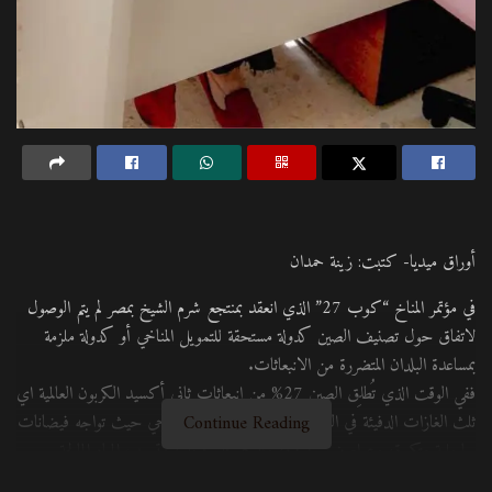
أوراق ميديا- كتبت: زينة حمدان
في مؤتمر المناخ “كوب 27” الذي انعقد بمنتجع شرم الشيخ بمصر لم يتم الوصول
لاتفاق حول تصنيف الصين كدولة مستحقة للتمويل المناخي أو كدولة ملزمة
بمساعدة البلدان المتضررة من الانبعاثات.
ففي الوقت الذي تُطلِق الصين 27% من انبعاثات ثاني أكسيد الكربون العالمية اي
ثلث الغازات الدفيئة في العالم، تشهد تأثيرات التغيير المناخي حيث تواجه فيضانات
Continue Reading
ساحلية متكررة، وعواصف شديدة، وتآكل السواحل، وتسرب المياه المالحة.
وبحسب تقرير المناخ والتنمية الخاص بالصين إذا استمر تغيُّر المناخ في الصين فإنه