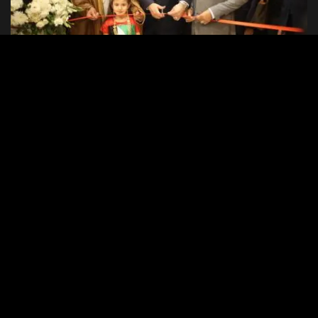
أوراق ميديا _ الأردن
خالد الحنيفات: الرعاية الملكية للمهرجان منذ انطلاقته ما هي إلا دليل جليّ على
نجاح المهرجان المستمر عاماً بعد عام
عبد الوهاب زايد: لقد بات واضحاً ما تمثله التمور ضمن سلسلة التوريد لتعزيز الأمن
الغذائي بالعالم
أنور حداد: المهرجان ساهم في زيادة الطلب على التمور الاردنية في الاسواق
الدولية وصل إلى 150% عن الأعوام السابقة
Continue Reading
عمّان: المملكة الأردنية الهاشمية، 21 نوفمبر، تشرين الثاني 2022