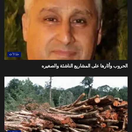
دمج الطاقات المتجددة عن طريق الاستثمار في تخزين الطاقة، اضافة الى تسريع
التحوُّل إلى استخدام الكهرباء في تشغيل المركبات الخاصة والتجارية، وتوفير بنية
تحتية كافية لشحن الكهرباء، وعمل اصلاحات تضمن التحوُّل العادل للمناطق
والمجتمعات المحلية الأكثر تأثُّراً بالتحوُّل بعيدا عن أنواع الوقود الأحفوري، ووضع
حزمة شاملة من السياسات العمالية تتضمن التدريب، وتعلُّم مهارات جديدة،
وكذلك التعويض للعمال الذين يتم تسريحهم.
وإصلاح أنظمة الدعم لاستخدام المياه، واستخدام الطاقة في الري، وإنتاج الأسمدة
من أجل دعم الاستخدام منخفض الكربون للأراضي في الزراعة، استخدام
مقالات
مكافآت التعويض عن الآثار على المنظومة الإيكولوجية، واستحداث نظام للتأمين
الحروب وأثارها على المشاريع الناشئة والصغيره
ضد مخاطر الكوارث المتصلة بالسوق والأحوال الجوية للتشجيع على تعزيز
الاستثمار في بالوعات الكربون والقدرة على الصمود في وجه تغير المناخ، وتوسيع
النظام الحالي للاتجار في الانبعاثات في قطاع الكهرباء ليشمل قطاعات أخرى
منخفضة الكربون مثل الصلب، والحديد، والإسمنت، والتحول تدريجيا إلى فرض
حد أقصى لسقوف الانبعاثات، والتشجيع على تبنِّي إستراتيجيات مؤسسية منخفضة
الكربون في منشآت الأعمال المملوكة للدولة، من خلال اعتماد أساليب حساب
انبعاثات الكربون ووضع مستويات مستهدفة لها لدعم الأهداف الوطنية و إنشاء
نظام عالي الجودة لحساب الانبعاثات المؤسسية، وفرْض إعداد التقارير المالية
المتصلة بالمناخ.