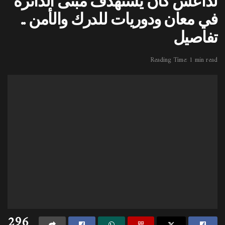
لداعش كان يستهدف مبنى الدائرة
في معان ودوريات للدرك والأمن ..
تفاصيل
Reading Time: 1 min read
296