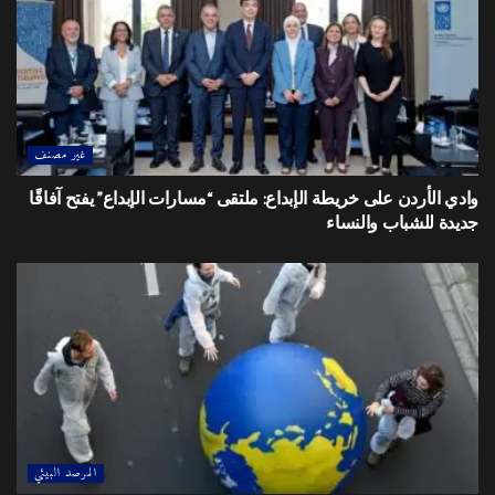
الدكتور علي مبيضين وبعضوية القاضي المدني عفيف الخوالده
والقاضي العسكري الرائد صفوان الزعبي وبحضور مدعي عام
امن الدولة.
المتهمون الأربعة الموقوفين على ذمة القضية نفوا تهم المؤامرة
بقصد القيام بأعمال ارهابية خلافا لأحكام المادتين 7/ز و 7/
غير مصنف
ط من قانون منع الإرهاب رقم 55 لسنه 2006 وتعديلاته
وادي الأردن على خريطة الإبداع: ملتقى “مسارات الإبداع” يفتح آفاقًا
وبدلالة المادة (2 ً ) من ذات القانون بالنسبة للمتهمين الأول
جديدة للشباب والنساء
والثاني والثالث والرابع وتهمة الترويج لأفكار جماعة إرهابية
خلافا لأحكام المادتين 3/ه و 7/ج من قانون منع الارهاب
رقم 55
لسنه 2006 وتعديلاته بالنسبه للمتهمين جميعا .
وقالت لائحة الاتهام ان المتهمين من سكان مدينة معان
وتربطهم علاقة صداقة فيما بينهم حيث ان المتهم الاول يملك
محل في مدينة معان ويعمل لديه كل من المتهمين الثالث
المرصد البيئي