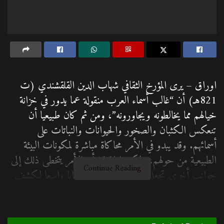
اوراق – يرى المؤرخ الثقافي شهاب الدين القلقشندي (ت
821هـ) أن “غالب أسماء العرب منقولة عما يدور في خزانة
خيالهم مما يخالطونه ويجاورونه”، ومن ثم كان طبيعيا أن
تنعكس الكثبان والصخور والحيوانات والنباتات على
أسمائهم. وقد يبدو في الأمر محاكاة مباشرة لمكونات البيئة
الطبيعية من حولهم، ولكن الحقيقة أن الأمر يتخطى ذلك إلى
Continue Reading
جوانب أخرى تجعل التسمية عند العرب بابا واسعا لكشف
جانب من نظرتهم للحياة والإنسان والأخلاق والقدر والأديان
والصراع وأنماط العيش.