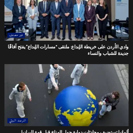
غير مصنف
وادي الأردن على خريطة الإبداع: ملتقى “مسارات الإبداع” يفتح آفاقًا
جديدة للشباب والنساء
المرصد البيئي
ألمانيا تستضيف محادثات دولية حول المناخ قبل قمة البرازيل