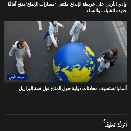
وادي الأردن على خريطة الإبداع: ملتقى “مسارات الإبداع” يفتح آفاقًا
جديدة للشباب والنساء
المرصد البيئي
ألمانيا تستضيف محادثات دولية حول المناخ قبل قمة البرازيل
اترك تعليقاً